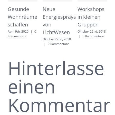
K
Gesunde
Neue
Workshops
N
2
Wohnräume
Energiesprays
in kleinen
K
schaffen
von
Gruppen
LichtWesen
April 9th, 2020
|
0
Oktober 22nd, 2018
Kommentare
|
0 Kommentare
Oktober 22nd, 2018
|
0 Kommentare
Hinterlasse
einen
Kommentar